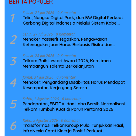
BERITA POPULER
1
Selasa, 21 Juli 2026
0 Komentar
Telin, Nongsa Digital Park, dan BW Digital Perkuat
Gerbang Digital Indonesia Melalui Sistem Kabel
Laut NCC
2
Senin, 27 Juli 2026
0 Komentar
Menaker Yassierli Tegaskan, Pengawasan
Ketenagakerjaan Harus Berbasis Risiko dan
Preventif
3
Selasa, 28 Juli 2026
0 Komentar
Telkom Raih Lestari Award 2026, Komitmen
Membangun Talenta Berkelanjutan
4
Jumat, 31 Juli 2026
0 Komentar
Menaker: Penyandang Disabilitas Harus Mendapat
Kesempatan Kerja yang Setara
5
Sabtu, 1 Agustus 2026
0 Komentar
Pendapatan, EBITDA, dan Laba Bersih Normalisasi
Telkom Tumbuh Kuat di Paruh Pertama 2026
6
Rabu, 5 Agustus 2026
0 Komentar
Transformasi TelkomGroup Mulai Tunjukkan Hasil,
InfraNexia Catat Kinerja Positif Perkuat