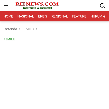
Langsung
ke
konten
HOME
NASIONAL
EKBIS
REGIONAL
FEATURE
HUKUM & K
Beranda
PEMILU
PEMILU