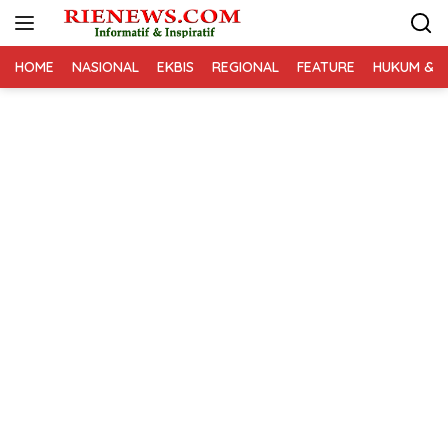
Langsung
ke
konten
HOME
NASIONAL
EKBIS
REGIONAL
FEATURE
HUKUM & K