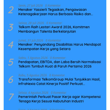
Laut NCC
2
Senin, 27 Juli 2026
0 Komentar
Menaker Yassierli Tegaskan, Pengawasan
Ketenagakerjaan Harus Berbasis Risiko dan
Preventif
3
Selasa, 28 Juli 2026
0 Komentar
Telkom Raih Lestari Award 2026, Komitmen
Membangun Talenta Berkelanjutan
4
Jumat, 31 Juli 2026
0 Komentar
Menaker: Penyandang Disabilitas Harus Mendapat
Kesempatan Kerja yang Setara
5
Sabtu, 1 Agustus 2026
0 Komentar
Pendapatan, EBITDA, dan Laba Bersih Normalisasi
Telkom Tumbuh Kuat di Paruh Pertama 2026
6
Rabu, 5 Agustus 2026
0 Komentar
Transformasi TelkomGroup Mulai Tunjukkan Hasil,
InfraNexia Catat Kinerja Positif Perkuat
Infrastruktur Digital Nasional
7
Selasa, 4 Agustus 2026
0 Komentar
Pemerintah Perkuat Pasar Kerja agar Kompetensi
Tenaga Kerja Sesuai Kebutuhan Industri